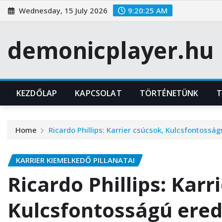
Skip
Wednesday, 15 July 2026
9:20:26 AM
to
content
demonicplayer.hu
KEZDŐLAP
KAPCSOLAT
TÖRTÉNETÜNK
T
Home
Ricardo Phillips: Karrier csúcsok, Kulcsfontoss
KARRIER KIEMELKEDŐ PILLANATAI
Ricardo Phillips: Karr
Kulcsfontosságú ere