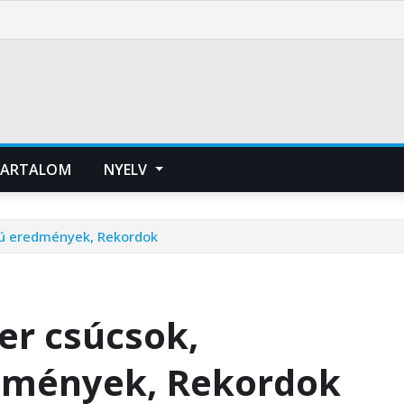
ARTALOM
NYELV
ágú eredmények, Rekordok
ier csúcsok,
dmények, Rekordok