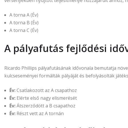
versenyekben nyújtott teljesítménye hozzájárult ahhoz, 
A torna A (Év)
A torna B (Év)
A torna C (Év)
A pályafutás fejlődési idő
Ricardo Phillips pályafutásának idővonala bemutatja növe
kulcseseményei formálták pályáját és befolyásolták játékst
Év:
Csatlakozott az A csapathoz
Év:
Elérte első nagy elismerését
Év:
Átszerződött a B csapathoz
Év:
Részt vett az A tornán