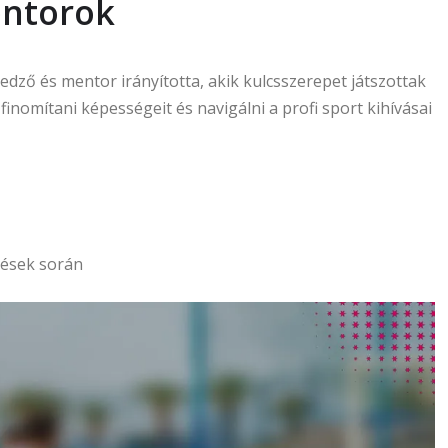
entorok
 edző és mentor irányította, akik kulcsszerepet játszottak
inomítani képességeit és navigálni a profi sport kihívásai
zések során