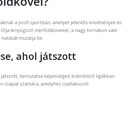
öldkövei?
áénak a profi sportban, amelyet jelentős eredmények és
 Útja lenyűgöző mérföldköveket, a nagy tornákon való
k hatását mutatja be.
se, ahol játszott
s játszott, bemutatva képességeit különböző ligákban.
n csapat számára, amelyhez csatlakozott.