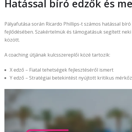
Hatással bíró edzők és m
Pályafutása során Ricardo Phillips-t számos hatással bíró
fejlődésében. Szakértelmük és támogatásuk segített neki f
között.
A coaching útjának kulcsszereplői közé tartozik:
X edző – Fiatal tehetségek fejlesztéséről ismert
Y edző – Stratégiai betekintést nyújtott kritikus mérkő