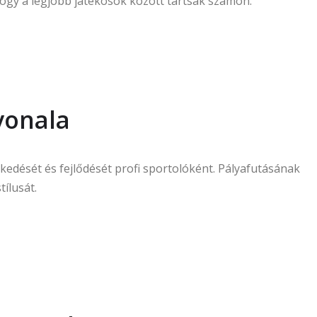
hogy a legjobb játékosok között tartsák számon.
vonala
kedését és fejlődését profi sportolóként. Pályafutásának
ílusát.