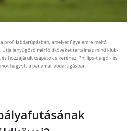
 a profi labdarúgásban, amelyet figyelemre méltó
. Útja lenyűgöző mérföldköveket tartalmaz mind klub-,
s hozzájárult csapatok sikeréhez. Phillips-t a gól- és
yomot hagyott a panamai labdarúgásban.
 pályafutásának