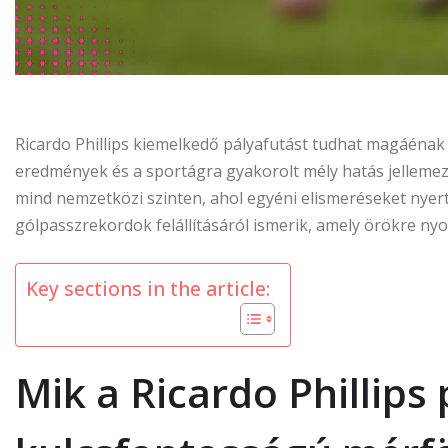
Ricardo Phillips kiemelkedő pályafutást tudhat magáénak
eredmények és a sportágra gyakorolt mély hatás jellemez
mind nemzetközi szinten, ahol egyéni elismeréseket nyert é
gólpasszrekordok felállításáról ismerik, amely örökre n
Key sections in the article:
Mik a Ricardo Phillips