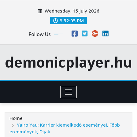
Skip
Wednesday, 15 July 2026
to
content
3:52:06 PM
Follow Us
demonicplayer.hu
Home
Yairo Yau: Karrier kiemelkedő eseményei, Főbb
eredmények, Díjak