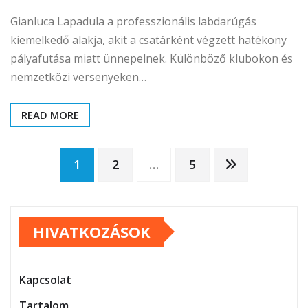
Gianluca Lapadula a professzionális labdarúgás
kiemelkedő alakja, akit a csatárként végzett hatékony
pályafutása miatt ünnepelnek. Különböző klubokon és
nemzetközi versenyeken…
READ MORE
Posts
1
2
…
5
pagination
HIVATKOZÁSOK
Kapcsolat
Tartalom