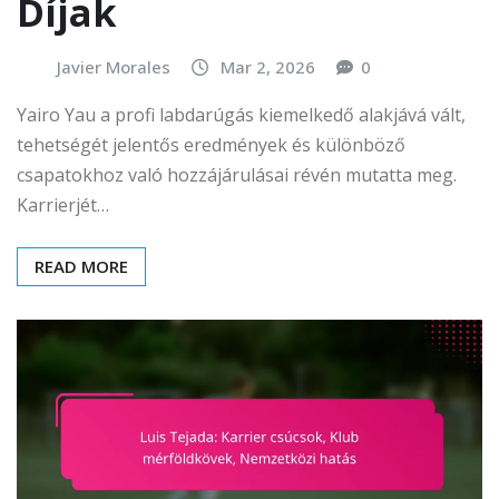
Díjak
Javier Morales
Mar 2, 2026
0
Yairo Yau a profi labdarúgás kiemelkedő alakjává vált,
tehetségét jelentős eredmények és különböző
csapatokhoz való hozzájárulásai révén mutatta meg.
Karrierjét…
READ MORE