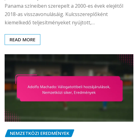
Panama színeiben szerepelt a 2000-es évek elejétől
2018-as visszavonulásáig. Kulcsszereplőként
kiemelkedő teljesítményeket nyújtott,…
READ MORE
NEMZETKÖZI EREDMÉNYEK