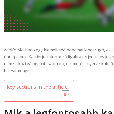
Adolfo Machado egy kiemelkedő panamai labdarúgó, akit v
ünnepelnek. Karrierje különböző ligákra terjed ki, és jel
nemzetközi válogatott számára, elismerést nyerve kulcs
teljesítményéért.
Key sections in the article:
Mik a legfontosabb k