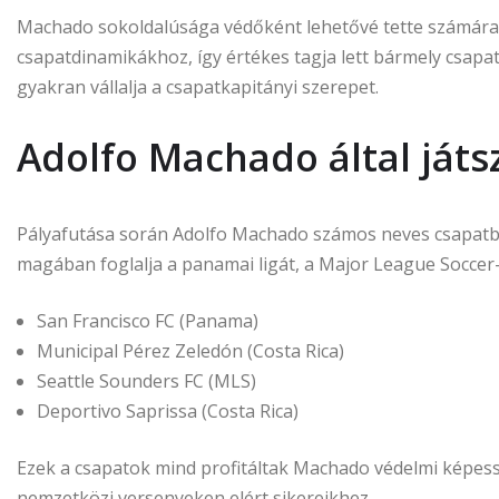
Machado sokoldalúsága védőként lehetővé tette számára,
csapatdinamikákhoz, így értékes tagja lett bármely csapatna
gyakran vállalja a csapatkapitányi szerepet.
Adolfo Machado által játs
Pályafutása során Adolfo Machado számos neves csapatba
magában foglalja a panamai ligát, a Major League Soccer-t
San Francisco FC (Panama)
Municipal Pérez Zeledón (Costa Rica)
Seattle Sounders FC (MLS)
Deportivo Saprissa (Costa Rica)
Ezek a csapatok mind profitáltak Machado védelmi képessé
nemzetközi versenyeken elért sikereikhez.