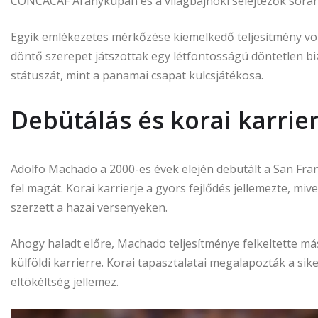
CONCACAF Aranykupán és a világbajnoki selejtezők során
Egyik emlékezetes mérkőzése kiemelkedő teljesítmény volt
döntő szerepet játszottak egy létfontosságú döntetlen biz
státuszát, mint a panamai csapat kulcsjátékosa.
Debütálás és korai karrie
Adolfo Machado a 2000-es évek elején debütált a San Fran
fel magát. Korai karrierje a gyors fejlődés jellemezte, miv
szerzett a hazai versenyeken.
Ahogy haladt előre, Machado teljesítménye felkeltette más
külföldi karrierre. Korai tapasztalatai megalapozták a sike
eltökéltség jellemez.