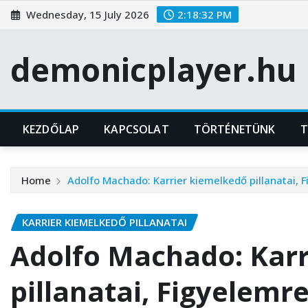
Skip
Wednesday, 15 July 2026
2:18:33 PM
to
content
demonicplayer.hu
KEZDŐLAP
KAPCSOLAT
TÖRTÉNETÜNK
T
Home
Adolfo Machado: Karrier kiemelkedő pillanatai,
KARRIER KIEMELKEDŐ PILLANATAI
Adolfo Machado: Karr
pillanatai, Figyelem