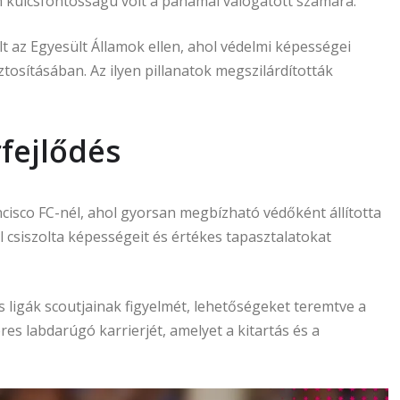
 kulcsfontosságú volt a panamai válogatott számára.
 az Egyesült Államok ellen, ahol védelmi képességei
tosításában. Az ilyen pillanatok megszilárdították
rfejlődés
cisco FC-nél, ahol gyorsan megbízható védőként állította
el csiszolta képességeit és értékes tapasztalatokat
 ligák scoutjainak figyelmét, lehetőségeket teremtve a
res labdarúgó karrierjét, amelyet a kitartás és a