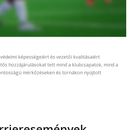
édelmi képességeiért és vezetői kvalitásaiért
entős hozzájárulásokat tett mind a klubcsapatok, mind a
fontosságú mérkőzéseken és tornákon nyújtott
arrieresemények