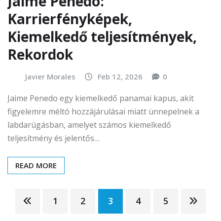
Jaime Penedo:
Karrierfényképek,
Kiemelkedő teljesítmények,
Rekordok
Javier Morales
Feb 12, 2026
0
Jaime Penedo egy kiemelkedő panamai kapus, akit
figyelemre méltó hozzájárulásai miatt ünnepelnek a
labdarúgásban, amelyet számos kiemelkedő
teljesítmény és jelentős…
READ MORE
Posts
1
2
3
4
5