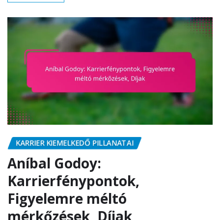
KARRIER KIEMELKEDŐ PILLANATAI
Aníbal Godoy:
Karrierfénypontok,
Figyelemre méltó
mérkőzések, Díjak