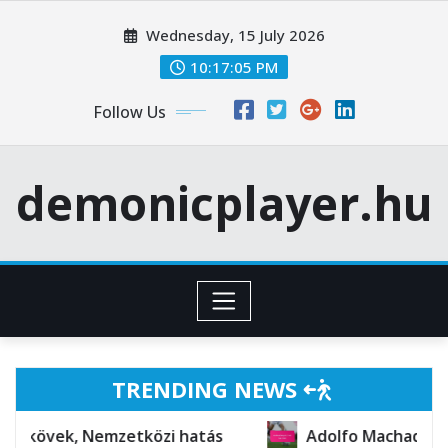
Skip
Wednesday, 15 July 2026
to
content
10:17:07 PM
Follow Us
demonicplayer.hu
TRENDING NEWS
emzetközi hatás
Adolfo Machado: Személyes élet,