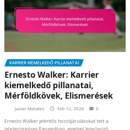
KARRIER KIEMELKEDŐ PILLANATAI
Ernesto Walker: Karrier
kiemelkedő pillanatai,
Mérföldkövek, Elismerések
Javier Morales
Feb 12, 2026
0
Ernesto Walker jelentős hozzájárulásokat tett a
labdarúgásban Panamában, amelyet lenyűgöző