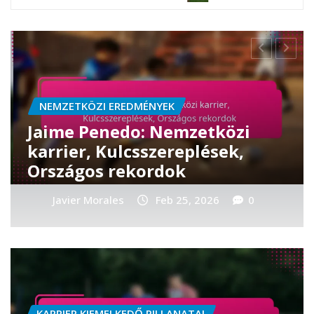
NEMZETKÖZI EREDMÉNYEK
özi
Adolfo Machado:
ek,
Válogatottbeli hozzájárul
Nemzetközi siker, Eredm
0
Javier Morales
Feb 25, 2026
KARRIER KIEMELKEDŐ PILLANATAI