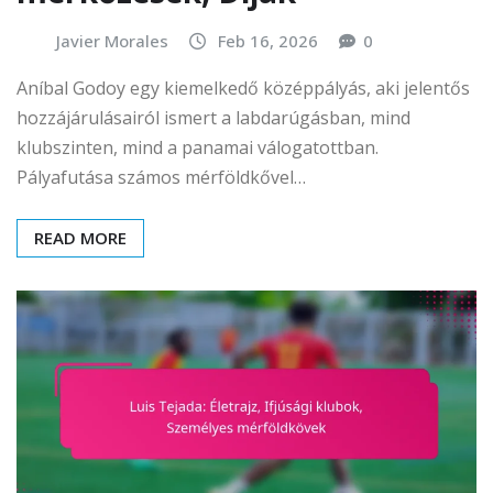
Javier Morales
Feb 16, 2026
0
Aníbal Godoy egy kiemelkedő középpályás, aki jelentős
hozzájárulásairól ismert a labdarúgásban, mind
klubszinten, mind a panamai válogatottban.
Pályafutása számos mérföldkővel…
READ MORE