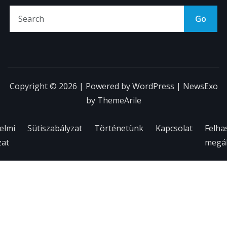
Go
Copyright © 2026 | Powered by
WordPress
|
NewsExo
by
ThemeArile
elmi
Sütiszabályzat
Történetünk
Kapcsolat
Felha
zat
megál