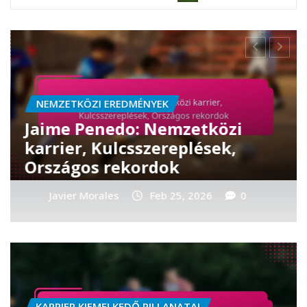
NEMZETKÖZI EREDMÉNYEK
Adolfo Machado:
Válogatottbeli hozzájárulások,
Nemzetközi siker, Eredmények
Javier Morales
Feb 25, 2026
0
KARRIER KIEMELKEDŐ PILLANATAI