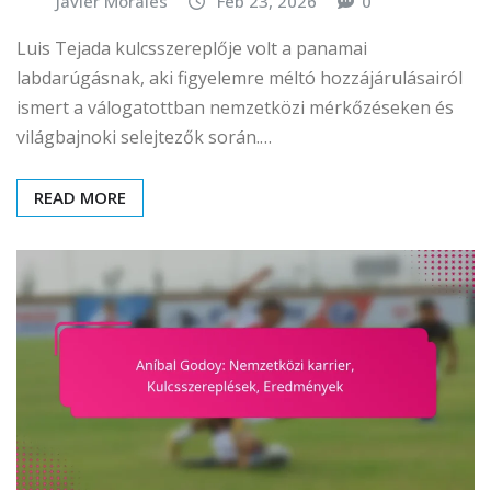
Javier Morales
Feb 23, 2026
0
Luis Tejada kulcsszereplője volt a panamai
labdarúgásnak, aki figyelemre méltó hozzájárulásairól
ismert a válogatottban nemzetközi mérkőzéseken és
világbajnoki selejtezők során.…
READ MORE