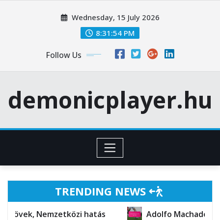
Skip
Wednesday, 15 July 2026
to
content
8:31:56 PM
Follow Us
demonicplayer.hu
TRENDING NEWS
közi hatás
Adolfo Machado: Személyes élet, Kar