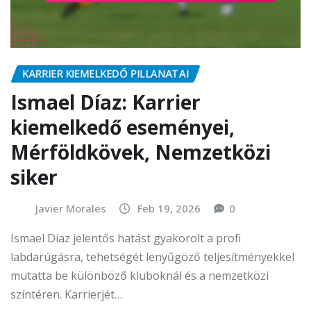
KARRIER KIEMELKEDŐ PILLANATAI
Ismael Díaz: Karrier
kiemelkedő eseményei,
Mérföldkövek, Nemzetközi
siker
Javier Morales
Feb 19, 2026
0
Ismael Díaz jelentős hatást gyakorolt a profi
labdarúgásra, tehetségét lenyűgöző teljesítményekkel
mutatta be különböző kluboknál és a nemzetközi
színtéren. Karrierjét…