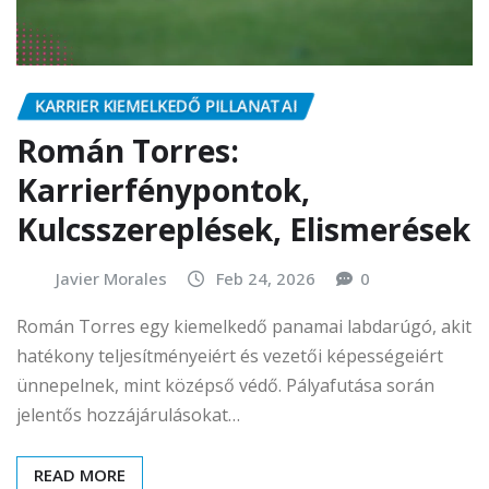
KARRIER KIEMELKEDŐ PILLANATAI
Román Torres:
Karrierfénypontok,
Kulcsszereplések, Elismerések
Javier Morales
Feb 24, 2026
0
Román Torres egy kiemelkedő panamai labdarúgó, akit
hatékony teljesítményeiért és vezetői képességeiért
ünnepelnek, mint középső védő. Pályafutása során
jelentős hozzájárulásokat…
READ MORE