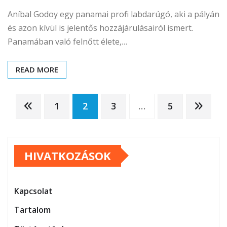
Aníbal Godoy egy panamai profi labdarúgó, aki a pályán
és azon kívül is jelentős hozzájárulásairól ismert.
Panamában való felnőtt élete,…
READ MORE
Posts
1
2
3
…
5
pagination
HIVATKOZÁSOK
Kapcsolat
Tartalom