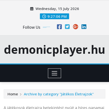
Skip
Wednesday, 15 July 2026
to
content
9:27:07 PM
Follow Us
demonicplayer.hu
Home
Archive by category "Játékos Életrajzok"
A játékosok életrajza betekintést nyújt a híres panamai