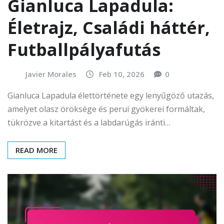
Gianluca Lapadula:
Életrajz, Családi háttér,
Futballpályafutás
Javier Morales
Feb 10, 2026
0
Gianluca Lapadula élettörténete egy lenyűgöző utazás,
amelyet olasz öröksége és perui gyökerei formáltak,
tükrözve a kitartást és a labdarúgás iránti…
READ MORE