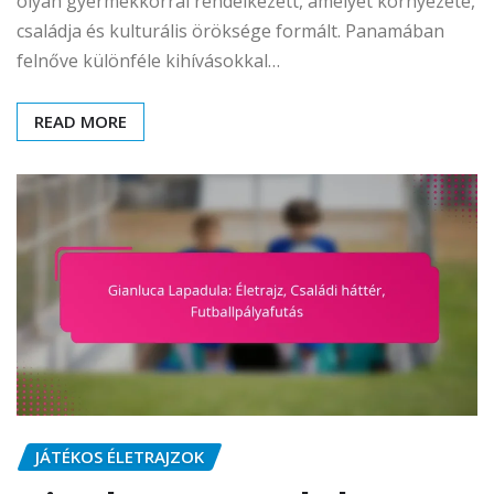
olyan gyermekkorral rendelkezett, amelyet környezete,
családja és kulturális öröksége formált. Panamában
felnőve különféle kihívásokkal…
READ MORE
JÁTÉKOS ÉLETRAJZOK