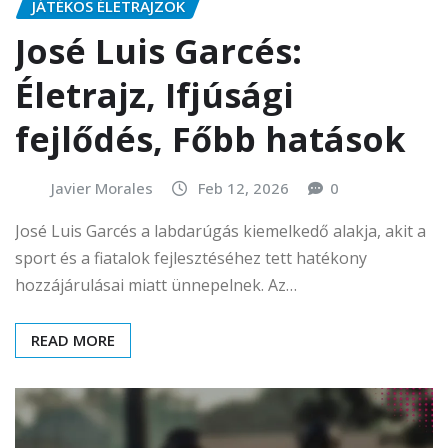
JÁTÉKOS ÉLETRAJZOK
José Luis Garcés:
Életrajz, Ifjúsági
fejlődés, Főbb hatások
Javier Morales
Feb 12, 2026
0
José Luis Garcés a labdarúgás kiemelkedő alakja, akit a
sport és a fiatalok fejlesztéséhez tett hatékony
hozzájárulásai miatt ünnepelnek. Az…
READ MORE